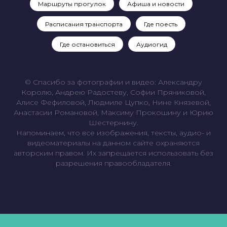
Маршруты прогулок
Афиша и новости
Расписания транспорта
Где поесть
Где остановиться
Аудиогид
© Спасибо за фотографии и видео: Александру
Королю, Андрею Радостеву, Софии Пряниковой,
Алисе Фефиловой, Людмиле Цупко, Нине Князевой,
Анастасии Романовой, Максиму Прокошину и Юрию
Шестернину.
Напоминаем, что все изображения, тексты, аудио- и
видеоматериалы на данном сайте охраняются
авторским правом. Их запрещается использовать без
разрешения правообладателя.